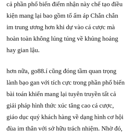
cả phần phổ biến điểm nhận này chế tạo điều
kiện mang lại bao gồm tổ ấm áp Chắn chắn
im trung ương hơn khi dự vào cá cược mà
hoàn toàn không lúng túng về khủng hoảng
hay gian lậu.
hơn nữa, go88.í cũng đóng tầm quan trọng
lành bạo gan với tích cực trong phần phổ biến
bài toán khiến mang lại tuyên truyền tất cả
giải pháp hình thức xúc tăng cao cá cược,
giáo dục quý khách hàng về dạng hình cơ hội
đùa im thân với sở hữu trách nhiệm. Nhờ đó,