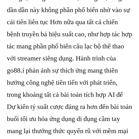
dần dần này không phần phổ biến nhờ vào sự
cải tiến liên tục Hơn nữa qua tất cả chiến
bệnh truyền bá hiệu suất cao, như hợp tác hợp
tác mang phần phổ biến câu lạc bộ thể thao
với streamer siêng dụng. Hành trình của
go88.í phản ánh sự thích ứng mang thiên
hướng công nghệ tiên tiến với phát triển,
trong khoảng tất cả bài toán tích hợp AI để
Dự kiến tỷ suất cược đáng ra hơn đến bài toán
buổi tối ưu hóa ứng dụng di đụng cầm tay
mang lại thưởng thức quyến rũ với mềm mại