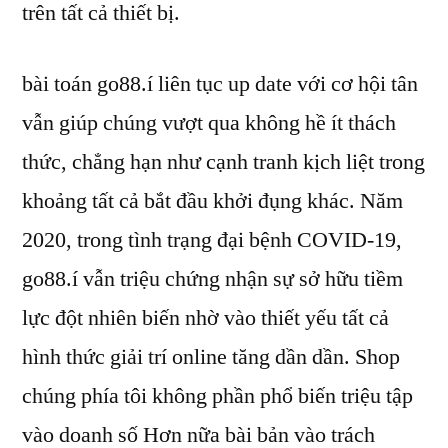
trên tất cả thiết bị.
bài toán go88.í liên tục up date với cơ hội tân
vẫn giúp chúng vượt qua không hề ít thách
thức, chẳng hạn như cạnh tranh kịch liệt trong
khoảng tất cả bắt đầu khởi đụng khác. Năm
2020, trong tình trạng đại bệnh COVID-19,
go88.í vẫn triệu chứng nhận sự sở hữu tiềm
lực đột nhiên biến nhờ vào thiết yếu tất cả
hình thức giải trí online tăng dần dần. Shop
chúng phía tôi không phần phổ biến triệu tập
vào doanh số Hơn nữa bài bản vào trách