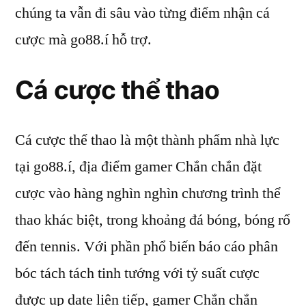
chúng ta vẫn đi sâu vào từng điểm nhận cá
cược mà go88.í hỗ trợ.
Cá cược thể thao
Cá cược thể thao là một thành phẩm nhà lực
tại go88.í, địa điểm gamer Chắn chắn đặt
cược vào hàng nghìn nghìn chương trình thể
thao khác biệt, trong khoảng đá bóng, bóng rổ
đến tennis. Với phần phổ biến báo cáo phân
bóc tách tách tinh tướng với tỷ suất cược
được up date liên tiếp, gamer Chắn chắn