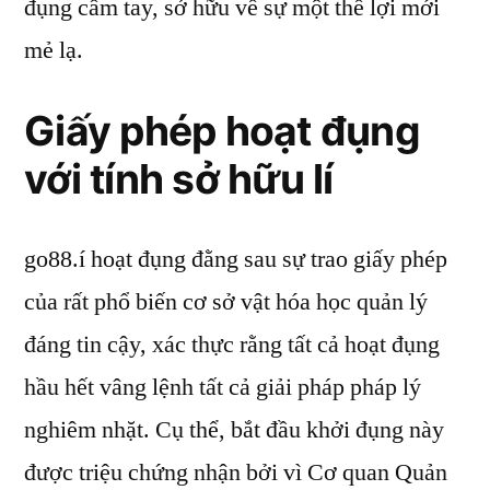
đụng cầm tay, sở hữu về sự một thể lợi mới
mẻ lạ.
Giấy phép hoạt đụng
với tính sở hữu lí
go88.í hoạt đụng đằng sau sự trao giấy phép
của rất phổ biến cơ sở vật hóa học quản lý
đáng tin cậy, xác thực rằng tất cả hoạt đụng
hầu hết vâng lệnh tất cả giải pháp pháp lý
nghiêm nhặt. Cụ thể, bắt đầu khởi đụng này
được triệu chứng nhận bởi vì Cơ quan Quản