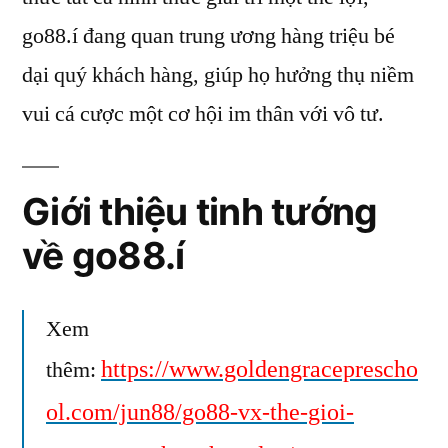
go88.í đang quan trung ương hàng triệu bé
dại quý khách hàng, giúp họ hưởng thụ niềm
vui cá cược một cơ hội im thân với vô tư.
Giới thiệu tinh tướng
về go88.í
Xem
https://www.goldengraceprescho
thêm:
ol.com/jun88/go88-vx-the-gioi-