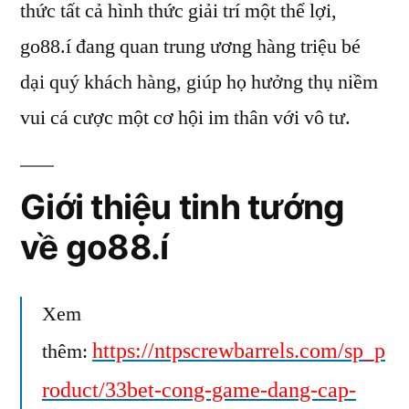
thức tất cả hình thức giải trí một thể lợi,
go88.í đang quan trung ương hàng triệu bé
dại quý khách hàng, giúp họ hưởng thụ niềm
vui cá cược một cơ hội im thân với vô tư.
Giới thiệu tinh tướng
về go88.í
Xem
https://ntpscrewbarrels.com/sp_p
thêm:
roduct/33bet-cong-game-dang-cap-