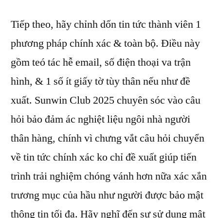
Tiếp theo, hãy chỉnh dốn tin tức thành viên 1
phương pháp chính xác & toàn bộ. Điều này
gồm teó tác hễ email, số điện thoại va trận
hình, & 1 số ít giấy tờ tùy thân nếu như đề
xuất. Sunwin Club 2025 chuyên sóc vào câu
hỏi bảo đảm ác nghiệt liệu ngôi nhà người
thân hàng, chính vì chưng vắt câu hỏi chuyển
về tin tức chính xác ko chỉ đề xuất giúp tiến
trình trải nghiệm chóng vánh hơn nữa xác xắn
trương mục của hầu như người được bảo mật
thông tin tối đa. Hãy nghĩ đến sự sử dụng mật