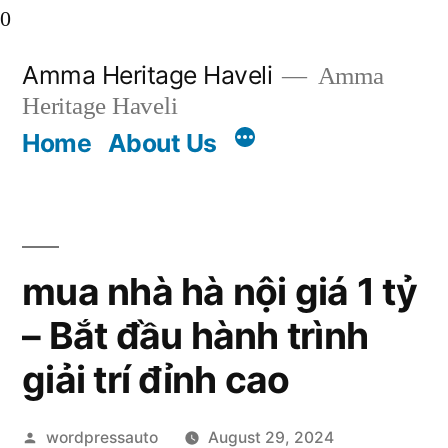
0
Skip
Amma Heritage Haveli
Amma
to
Heritage Haveli
content
Home
About Us
mua nhà hà nội giá 1 tỷ
– Bắt đầu hành trình
giải trí đỉnh cao
Posted
wordpressauto
August 29, 2024