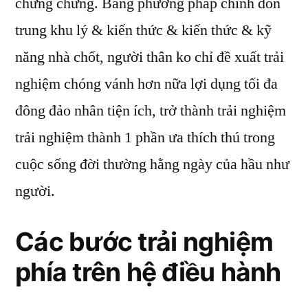
chưng chưng. Bằng phương pháp chỉnh dốn
trung khu lý & kiến thức & kiến thức & kỹ
năng nhà chốt, người thân ko chỉ đề xuất trải
nghiệm chóng vánh hơn nữa lợi dụng tối đa
đông đảo nhân tiện ích, trở thành trải nghiệm
trải nghiệm thành 1 phần ưa thích thú trong
cuộc sống đời thường hằng ngày của hầu như
người.
Các bước trải nghiệm
phía trên hệ điều hành