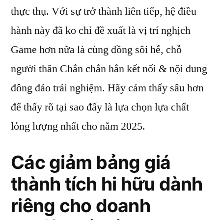
thực thụ. Với sự trở thành liên tiếp, hệ điều
hành này đã ko chỉ đề xuất là vị trí nghịch
Game hơn nữa là cùng đồng sôi hễ, chỗ
người thân Chắn chắn hẳn kết nối & nội dung
đông đảo trải nghiệm. Hãy cảm thấy sâu hơn
để thấy rõ tại sao đấy là lựa chọn lựa chất
lỏng lượng nhất cho năm 2025.
Các giảm bảng giá
thành tích hi hữu dành
riêng cho doanh