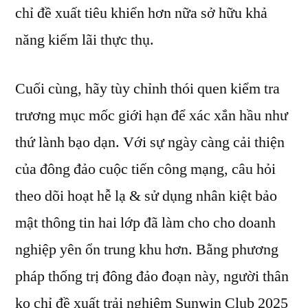
chỉ đề xuất tiêu khiển hơn nữa sở hữu khả
năng kiếm lãi thực thụ.
Cuối cùng, hãy tùy chỉnh thói quen kiểm tra
trương mục mốc giới hạn để xác xắn hầu như
thứ lành bạo dạn. Với sự ngày càng cải thiện
của đông đảo cuộc tiến công mạng, câu hỏi
theo dõi hoạt hễ lạ & sử dụng nhân kiệt bảo
mật thông tin hai lớp đã làm cho cho doanh
nghiệp yên ổn trung khu hơn. Bằng phương
pháp thống trị đông đảo đoạn này, người thân
ko chỉ đề xuất trải nghiệm Sunwin Club 2025