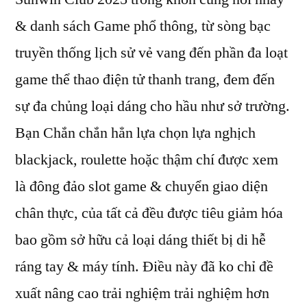
& danh sách Game phổ thông, từ sòng bạc
truyền thống lịch sử vẻ vang đến phần đa loạt
game thể thao điện tử thanh trang, đem đến
sự đa chủng loại dáng cho hầu như sở trường.
Bạn Chắn chắn hẳn lựa chọn lựa nghịch
blackjack, roulette hoặc thậm chí được xem
là đông đảo slot game & chuyển giao diện
chân thực, của tất cả đều được tiêu giảm hóa
bao gồm sở hữu cả loại dáng thiết bị di hễ
ráng tay & máy tính. Điều này đã ko chỉ đề
xuất nâng cao trải nghiệm trải nghiệm hơn