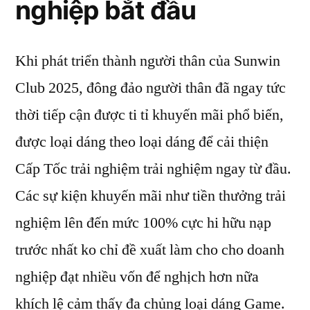
nghiệp bắt đầu
Khi phát triển thành người thân của Sunwin
Club 2025, đông đảo người thân đã ngay tức
thời tiếp cận được ti tỉ khuyến mãi phổ biến,
được loại dáng theo loại dáng để cải thiện
Cấp Tốc trải nghiệm trải nghiệm ngay từ đầu.
Các sự kiện khuyến mãi như tiền thưởng trải
nghiệm lên đến mức 100% cực hi hữu nạp
trước nhất ko chỉ đề xuất làm cho cho doanh
nghiệp đạt nhiều vốn để nghịch hơn nữa
khích lệ cảm thấy đa chủng loại dáng Game.