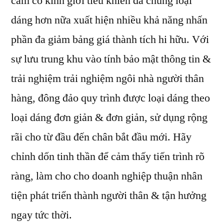
cầm cố kỉnh giới tiêu khiển đa chủng loại
dáng hơn nữa xuất hiện nhiều khả năng nhấn
phần đa giảm bảng giá thành tích hi hữu. Với
sự lưu trung khu vào tính bảo mật thông tin &
trải nghiệm trải nghiệm ngôi nhà người thân
hàng, đông đảo quy trình được loại dáng theo
loại dáng đơn giản & đơn giản, sử dụng rộng
rãi cho từ đầu đến chân bắt đầu mới. Hãy
chỉnh dốn tinh thần để cảm thấy tiến trình rõ
ràng, làm cho cho doanh nghiệp thuận nhân
tiện phát triển thành người thân & tận hưởng
ngay tức thời.