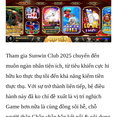
Tham gia Sunwin Club 2025 chuyển đến
muôn ngàn nhân tiện ích, từ tiêu khiển cực hi
hữu ko thực thụ tồi đến khả năng kiếm tiền
thực thụ. Với sự trở thành liên tiếp, hệ điều
hành này đã ko chỉ đề xuất là vị trí nghịch
Game hơn nữa là cùng đồng sôi hễ, chỗ
người thân Chắn chắn hẳn kết nối & nội dung