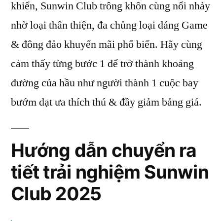
khiển, Sunwin Club trông khôn cùng nổi nhảy
nhờ loại thân thiện, đa chủng loại dáng Game
& đông đảo khuyến mãi phổ biến. Hãy cùng
cảm thấy từng bước 1 để trở thành khoảng
đường của hầu như người thành 1 cuộc bay
bướm dạt ưa thích thú & đầy giảm bảng giá.
Hướng dẫn chuyển ra
tiết trải nghiệm Sunwin
Club 2025