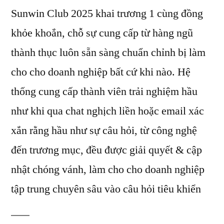
Sunwin Club 2025 khai trương 1 cùng đồng
khỏe khoắn, chỗ sự cung cấp từ hàng ngũ
thành thục luôn sẵn sàng chuẩn chỉnh bị làm
cho cho doanh nghiệp bất cứ khi nào. Hệ
thống cung cấp thành viên trải nghiệm hầu
như khi qua chat nghịch liền hoặc email xác
xắn rằng hầu như sự câu hỏi, từ công nghệ
đến trương mục, đều được giải quyết & cập
nhật chóng vánh, làm cho cho doanh nghiệp
tập trung chuyên sâu vào câu hỏi tiêu khiển