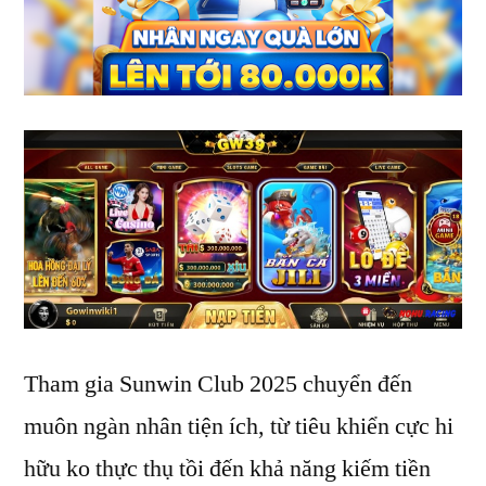
Tham gia Sunwin Club 2025 chuyển đến
muôn ngàn nhân tiện ích, từ tiêu khiển cực hi
hữu ko thực thụ tồi đến khả năng kiếm tiền