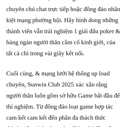
chuyên chú chat trực tiếp hoặc đông đảo nhân
kiệt mạng phường hội. Hãy hình dong những
thành viên vẫn trải nghiệm 1 giải đấu poker &
hàng ngàn người thân cầm cố kỉnh giới, của
tất cả chỉ trong vài giây kết nối.
Cuối cùng, & mạng lưới hệ thống up load
chuyên, Sunwin Club 2025 xác xắn rằng
người thân luôn gồm sở hữu Game bắt đầu để
thí nghiệm. Từ đông đảo loạt game hợp tác
cam kết cam kết đến phần đa thách thức