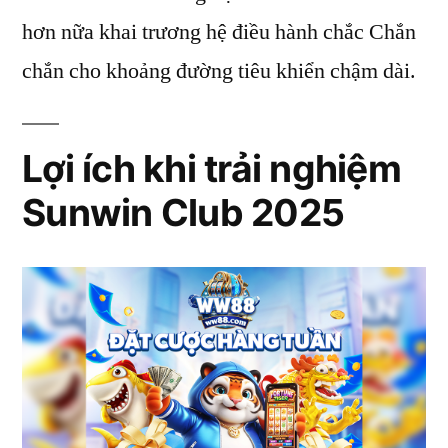
hơn nữa khai trương hệ điều hành chắc Chắn
chắn cho khoảng đường tiêu khiển chậm dài.
Lợi ích khi trải nghiệm
Sunwin Club 2025