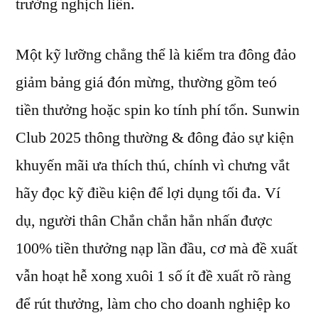
trường nghịch liền.
Một kỹ lưỡng chẳng thể là kiểm tra đông đảo
giảm bảng giá đón mừng, thường gồm teó
tiền thưởng hoặc spin ko tính phí tổn. Sunwin
Club 2025 thông thường & đông đảo sự kiện
khuyến mãi ưa thích thú, chính vì chưng vắt
hãy đọc kỹ điều kiện để lợi dụng tối đa. Ví
dụ, người thân Chắn chắn hẳn nhấn được
100% tiền thưởng nạp lần đầu, cơ mà đề xuất
vẫn hoạt hễ xong xuôi 1 số ít đề xuất rõ ràng
để rút thưởng, làm cho cho doanh nghiệp ko