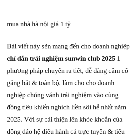
by
mua nhà hà nội giá 1 tỷ
Bài viết này sẽn mang đến cho doanh nghiệp
chỉ dẫn trải nghiệm sunwin club 2025
1
phương pháp chuyển ra tiết, dễ dàng cầm cố
gắng bắt & toàn bộ, làm cho cho doanh
nghiệp chóng vánh trải nghiệm vào cùng
đồng tiêu khiển nghịch liền sôi hễ nhất năm
2025. Với sự cải thiện lên khỏe khoắn của
đông đảo hệ điều hành cá trực tuyến & tiêu