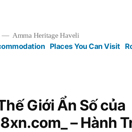
Amma Heritage Haveli
commodation
Places You Can Visit
R
hế Giới Ẩn Số của
8xn.com_ – Hành T