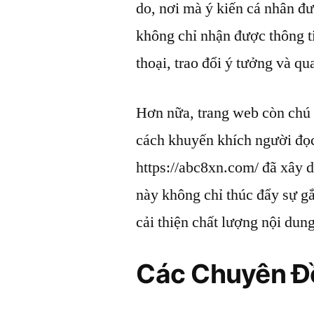
do, nơi mà ý kiến cá nhân đ
không chỉ nhận được thông t
thoại, trao đổi ý tưởng và q
Hơn nữa, trang web còn chú 
cách khuyến khích người đọc 
https://abc8xn.com/ đã xây 
này không chỉ thúc đẩy sự g
cải thiện chất lượng nội du
Các Chuyên Đề