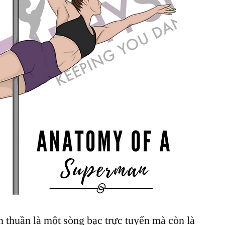
 thuần là một sòng bạc trực tuyến mà còn là