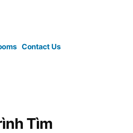
ooms
Contact Us
rình Tìm