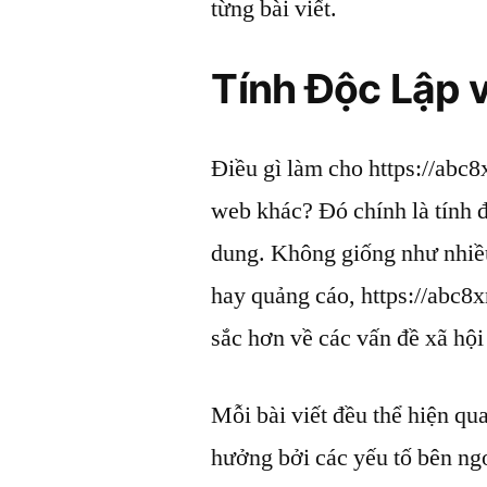
từng bài viết.
Tính Độc Lập v
Điều gì làm cho https://abc8
web khác? Đó chính là tính đ
dung. Không giống như nhiều 
hay quảng cáo, https://abc8x
sắc hơn về các vấn đề xã hội
Mỗi bài viết đều thể hiện qu
hưởng bởi các yếu tố bên ngo