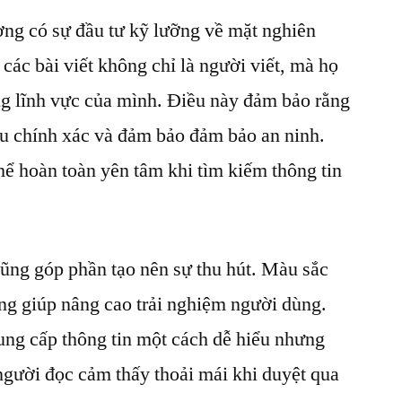
ờng có sự đầu tư kỹ lưỡng về mặt nghiên
các bài viết không chỉ là người viết, mà họ
ng lĩnh vực của mình. Điều này đảm bảo rằng
ều chính xác và đảm bảo đảm bảo an ninh.
hể hoàn toàn yên tâm khi tìm kiếm thông tin
cũng góp phần tạo nên sự thu hút. Màu sắc
àng giúp nâng cao trải nghiệm người dùng.
ng cấp thông tin một cách dễ hiểu nhưng
 người đọc cảm thấy thoải mái khi duyệt qua