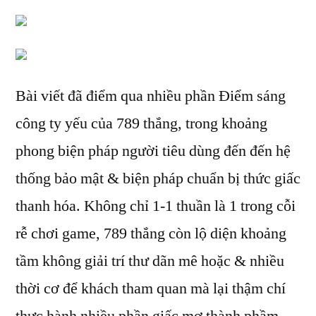
Bài viết đã điểm qua nhiều phần Điểm sáng
công ty yếu của 789 thắng, trong khoảng
phong biện pháp người tiêu dùng đến đến hệ
thống bảo mật & biện pháp chuẩn bị thức giấc
thanh hóa. Không chỉ 1-1 thuần là 1 trong cỗi
rễ chơi game, 789 thắng còn lộ diện khoảng
tầm không giải trí thư dãn mê hoặc & nhiều
thời cơ để khách tham quan mà lại thậm chí