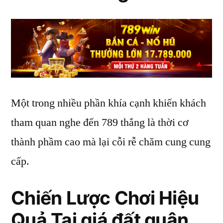
Một trong nhiều phần khía cạnh khiến khách
tham quan nghe đến 789 thắng là thời cơ
thành phầm cao mà lại cỗi rễ chăm cung cung
cấp.
Chiến Lược Chơi Hiệu
Quả Tại giá đất quận