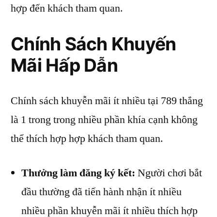
hợp đến khách tham quan.
Chính Sách Khuyến
Mãi Hấp Dẫn
Chính sách khuyễn mãi ít nhiều tại 789 thắng
là 1 trong trong nhiều phần khía cạnh không
thể thích hợp hợp khách tham quan.
Thưởng làm đăng ký kết:
Người chơi bắt
đầu thường đã tiến hành nhận ít nhiều
nhiều phần khuyễn mãi ít nhiều thích hợp