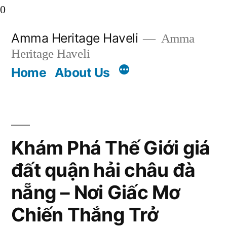
0
Skip
Amma Heritage Haveli
Amma
to
Heritage Haveli
content
Home
About Us
Khám Phá Thế Giới giá
đất quận hải châu đà
nẵng – Nơi Giấc Mơ
Chiến Thắng Trở