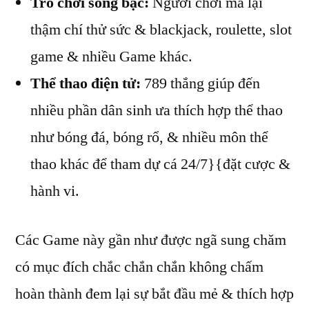
Trò chơi sòng bạc:
Người chơi mà lại
thậm chí thử sức & blackjack, roulette, slot
game & nhiều Game khác.
Thể thao điện tử:
789 thắng giúp đến
nhiều phần dân sinh ưa thích hợp thể thao
như bóng đá, bóng rổ, & nhiều môn thể
thao khác để tham dự cá 24/7}{đặt cược &
hành vi.
Các Game này gần như được ngã sung chăm
có mục đích chắc chắn chắn không chấm
hoàn thành đem lại sự bắt đầu mẻ & thích hợp