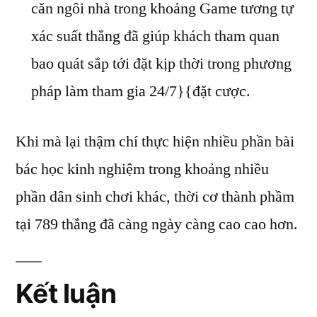
căn ngôi nhà trong khoảng Game tương tự
xác suất thắng đã giúp khách tham quan
bao quát sắp tới đặt kịp thời trong phương
pháp làm tham gia 24/7}{đặt cược.
Khi mà lại thậm chí thực hiện nhiều phần bài
bác học kinh nghiệm trong khoảng nhiều
phần dân sinh chơi khác, thời cơ thành phầm
tại 789 thắng đã càng ngày càng cao cao hơn.
Kết luận