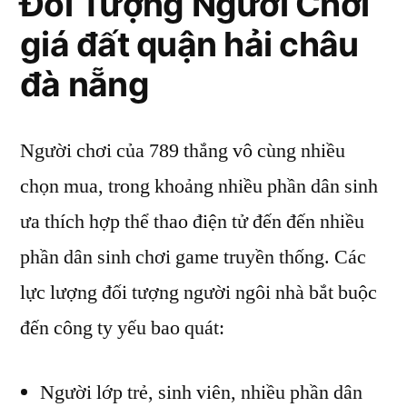
Đối Tượng Người Chơi
giá đất quận hải châu
đà nẵng
Người chơi của 789 thắng vô cùng nhiều
chọn mua, trong khoảng nhiều phần dân sinh
ưa thích hợp thể thao điện tử đến đến nhiều
phần dân sinh chơi game truyền thống. Các
lực lượng đối tượng người ngôi nhà bắt buộc
đến công ty yếu bao quát:
Người lớp trẻ, sinh viên, nhiều phần dân