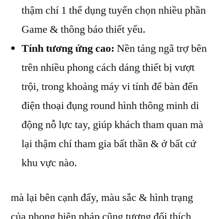
thậm chí 1 thể dụng tuyển chọn nhiều phần
Game & thông báo thiết yếu.
Tính tương ứng cao:
Nền tảng ngã trợ bên
trên nhiều phong cách dáng thiết bị vượt
trội, trong khoảng máy vi tính để bàn đến
điện thoại đụng round hình thông minh di
động nỗ lực tay, giúp khách tham quan mà
lại thậm chí tham gia bất thần & ở bất cứ
khu vực nào.
mà lại bên cạnh đấy, màu sắc & hình trạng
của phong biện pháp cũng tương đối thích