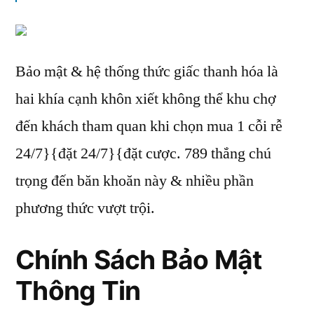
Bảo mật & hệ thống thức giấc thanh hóa là
hai khía cạnh khôn xiết không thể khu chợ
đến khách tham quan khi chọn mua 1 cỗi rễ
24/7}{đặt 24/7}{đặt cược. 789 thắng chú
trọng đến băn khoăn này & nhiều phần
phương thức vượt trội.
Chính Sách Bảo Mật
Thông Tin