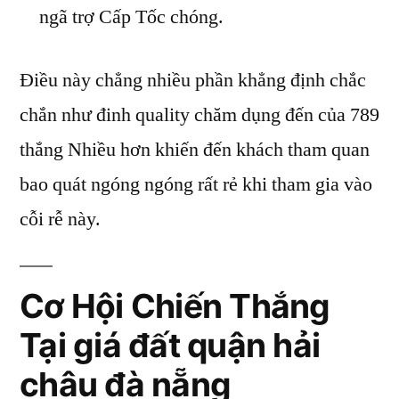
ngã trợ Cấp Tốc chóng.
Điều này chẳng nhiều phần khẳng định chắc
chắn như đinh quality chăm dụng đến của 789
thắng Nhiều hơn khiến đến khách tham quan
bao quát ngóng ngóng rất rẻ khi tham gia vào
cỗi rễ này.
Cơ Hội Chiến Thắng
Tại giá đất quận hải
châu đà nẵng