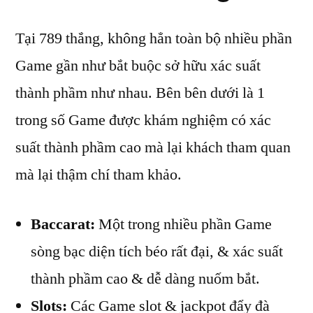
Tại 789 thắng, không hẳn toàn bộ nhiều phần
Game gần như bắt buộc sở hữu xác suất
thành phầm như nhau. Bên bên dưới là 1
trong số Game được khám nghiệm có xác
suất thành phầm cao mà lại khách tham quan
mà lại thậm chí tham khảo.
Baccarat:
Một trong nhiều phần Game
sòng bạc diện tích béo rất đại, & xác suất
thành phầm cao & dễ dàng nuốm bắt.
Slots:
Các Game slot & jackpot đẩy đà