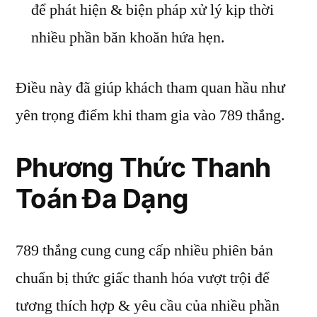
để phát hiện & biện pháp xử lý kịp thời
nhiều phần băn khoăn hứa hẹn.
Điều này đã giúp khách tham quan hầu như
yên trọng điểm khi tham gia vào 789 thắng.
Phương Thức Thanh
Toán Đa Dạng
789 thắng cung cung cấp nhiều phiên bản
chuẩn bị thức giấc thanh hóa vượt trội để
tương thích hợp & yêu cầu của nhiều phần