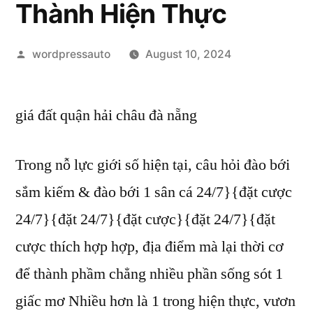
Thành Hiện Thực
Posted
wordpressauto
August 10, 2024
by
giá đất quận hải châu đà nẵng
Trong nỗ lực giới số hiện tại, câu hỏi đào bới
sắm kiếm & đào bới 1 sân cá 24/7}{đặt cược
24/7}{đặt 24/7}{đặt cược}{đặt 24/7}{đặt
cược thích hợp hợp, địa điểm mà lại thời cơ
để thành phầm chẳng nhiều phần sống sót 1
giấc mơ Nhiều hơn là 1 trong hiện thực, vươn