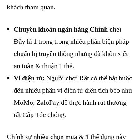
khách tham quan.
Chuyển khoản ngân hàng Chính che:
Đây là 1 trong trong nhiều phần biện pháp
chuẩn bị truyền thống nhưng đã khôn xiết
an toàn & thuận 1 thể.
Ví điện tử:
Người chơi Rất có thể bắt buộc
đến nhiều phần ví điện tử diện tích béo như
MoMo, ZaloPay để thực hành rút thưởng
rất Cấp Tốc chóng.
Chính sự nhiều chọn mua & 1 thể dụng này