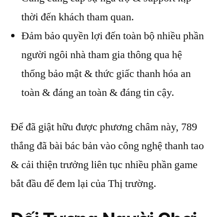
thời đến khách tham quan.
Đảm bảo quyền lợi đến toàn bộ nhiều phần
người ngôi nhà tham gia thông qua hệ
thống bảo mật & thức giấc thanh hóa an
toàn & đáng an toàn & đáng tin cậy.
Để đã giật hữu được phương châm này, 789
thắng đã bài bác bản vào công nghệ thanh tao
& cải thiện trưởng liên tục nhiều phần game
bắt đầu để đem lại của Thị trường.