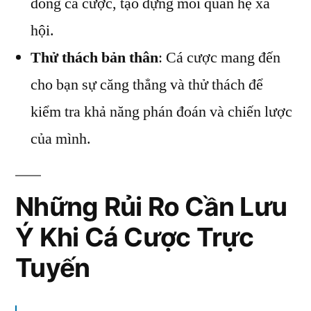
đồng cá cược, tạo dựng mối quan hệ xã
hội.
Thử thách bản thân
: Cá cược mang đến
cho bạn sự căng thẳng và thử thách để
kiểm tra khả năng phán đoán và chiến lược
của mình.
Những Rủi Ro Cần Lưu
Ý Khi Cá Cược Trực
Tuyến