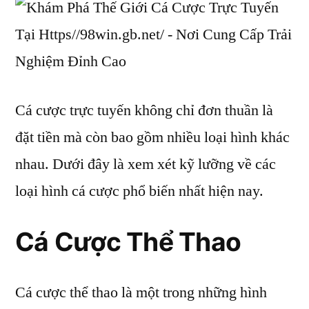
Cá cược trực tuyến không chỉ đơn thuần là
đặt tiền mà còn bao gồm nhiều loại hình khác
nhau. Dưới đây là xem xét kỹ lưỡng về các
loại hình cá cược phổ biến nhất hiện nay.
Cá Cược Thể Thao
Cá cược thể thao là một trong những hình