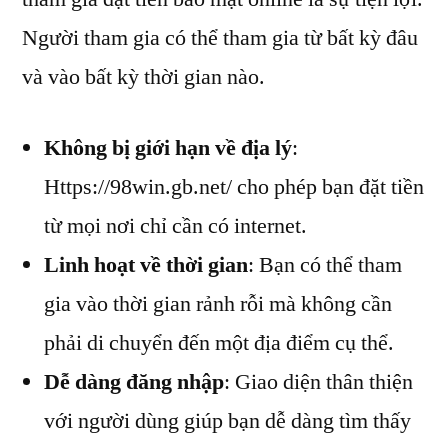
Người tham gia có thể tham gia từ bất kỳ đâu
và vào bất kỳ thời gian nào.
Không bị giới hạn về địa lý
:
Https://98win.gb.net/ cho phép bạn đặt tiền
từ mọi nơi chỉ cần có internet.
Linh hoạt về thời gian
: Bạn có thể tham
gia vào thời gian rảnh rỗi mà không cần
phải di chuyển đến một địa điểm cụ thể.
Dễ dàng đăng nhập
: Giao diện thân thiện
với người dùng giúp bạn dễ dàng tìm thấy