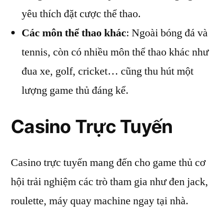
yêu thích đặt cược thể thao.
Các môn thể thao khác
: Ngoài bóng đá và
tennis, còn có nhiều môn thể thao khác như
đua xe, golf, cricket… cũng thu hút một
lượng game thủ đáng kể.
Casino Trực Tuyến
Casino trực tuyến mang đến cho game thủ cơ
hội trải nghiệm các trò tham gia như đen jack,
roulette, máy quay machine ngay tại nhà.