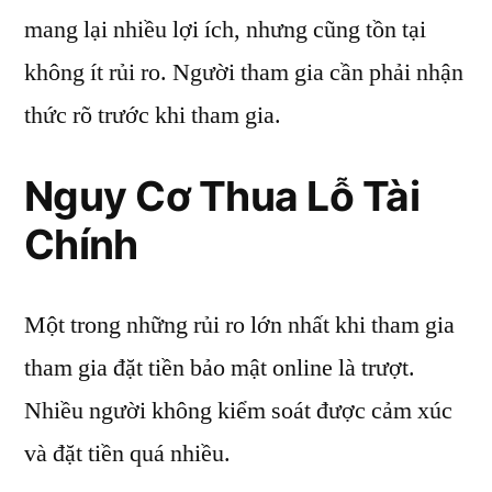
mang lại nhiều lợi ích, nhưng cũng tồn tại
không ít rủi ro. Người tham gia cần phải nhận
thức rõ trước khi tham gia.
Nguy Cơ Thua Lỗ Tài
Chính
Một trong những rủi ro lớn nhất khi tham gia
tham gia đặt tiền bảo mật online là trượt.
Nhiều người không kiểm soát được cảm xúc
và đặt tiền quá nhiều.