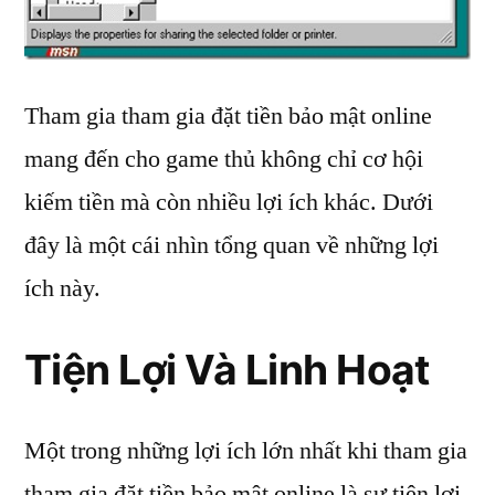
Tham gia tham gia đặt tiền bảo mật online
mang đến cho game thủ không chỉ cơ hội
kiếm tiền mà còn nhiều lợi ích khác. Dưới
đây là một cái nhìn tổng quan về những lợi
ích này.
Tiện Lợi Và Linh Hoạt
Một trong những lợi ích lớn nhất khi tham gia
tham gia đặt tiền bảo mật online là sự tiện lợi.