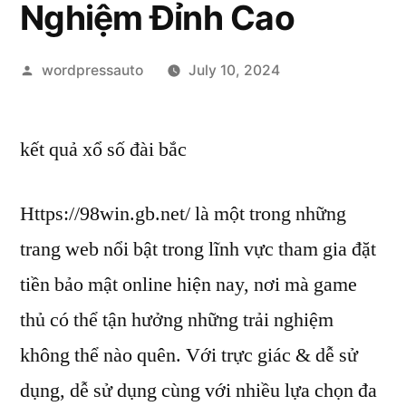
Nghiệm Đỉnh Cao
Posted
wordpressauto
July 10, 2024
by
kết quả xổ số đài bắc
Https://98win.gb.net/ là một trong những
trang web nổi bật trong lĩnh vực tham gia đặt
tiền bảo mật online hiện nay, nơi mà game
thủ có thể tận hưởng những trải nghiệm
không thể nào quên. Với trực giác & dễ sử
dụng, dễ sử dụng cùng với nhiều lựa chọn đa