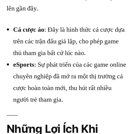
lên gần đây.
Cá cược ảo
: Đây là hình thức cá cược dựa
trên các trận đấu giả lập, cho phép game
thủ tham gia bất cứ lúc nào.
eSports
: Sự phát triển của các game online
chuyên nghiệp đã mở ra một thị trường cá
cược hoàn toàn mới, thu hút rất nhiều
người trẻ tham gia.
Những Lợi Ích Khi