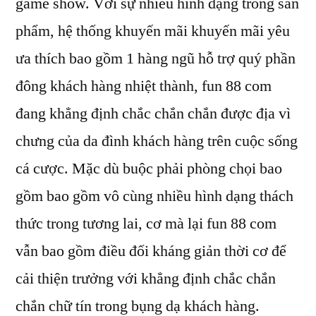
game show. Với sự nhiều hình dạng trong sản
phẩm, hệ thống khuyến mãi khuyến mãi yêu
ưa thích bao gồm 1 hàng ngũ hỗ trợ quý phần
đông khách hàng nhiệt thành, fun 88 com
đang khẳng định chắc chắn chắn được địa vì
chưng của da đình khách hàng trên cuộc sống
cá cược. Mặc dù buộc phải phòng chọi bao
gồm bao gồm vô cùng nhiều hình dạng thách
thức trong tương lai, cơ mà lại fun 88 com
vẫn bao gồm điều đối kháng giản thời cơ để
cải thiện trưởng với khẳng định chắc chắn
chắn chữ tín trong bụng dạ khách hàng.