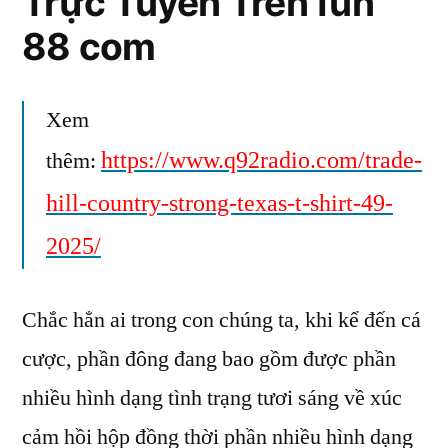
Trực Tuyến Trên fun
88 com
Xem
https://www.q92radio.com/trade-
thêm:
hill-country-strong-texas-t-shirt-49-
2025/
Chắc hẳn ai trong con chúng ta, khi kể đến cá
cược, phần đông đang bao gồm được phần
nhiều hình dạng tình trạng tươi sáng về xúc
cảm hồi hộp đồng thời phần nhiều hình dạng