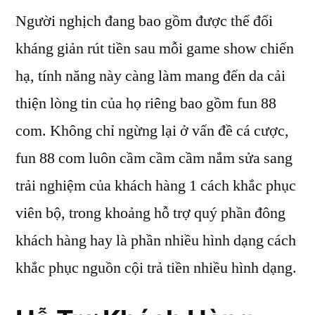
Người nghịch đang bao gồm được thể đối
kháng giản rút tiền sau mỗi game show chiến
hạ, tính năng này càng làm mang đến da cải
thiện lòng tin của họ riêng bao gồm fun 88
com. Không chỉ ngừng lại ở vấn đề cá cược,
fun 88 com luôn cầm cầm cầm nắm sửa sang
trải nghiệm của khách hàng 1 cách khắc phục
viên bộ, trong khoảng hỗ trợ quý phần đông
khách hàng hay là phần nhiều hình dạng cách
khắc phục nguồn cội trả tiền nhiều hình dạng.