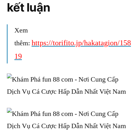
kết luận
Xem
https://torifito.jp/hakatagion/158
thêm:
19