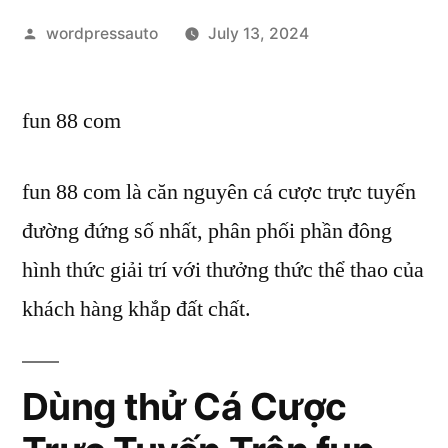
Posted
wordpressauto
July 13, 2024
by
fun 88 com
fun 88 com là căn nguyên cá cược trực tuyến
đường đứng số nhất, phân phối phần đông
hình thức giải trí với thưởng thức thể thao của
khách hàng khắp đất chất.
Dùng thử Cá Cược