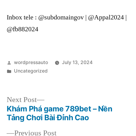
Inbox tele : @subdomaingov | @Appal2024 |
@fb882024
Posted
wordpressauto
July 13, 2024
by
Posted
Uncategorized
in
Next
Next Post
post:
Khám Phá game 789bet – Nền
Post
Tảng Chơi Bài Đỉnh Cao
navigation
Previous
Previous Post