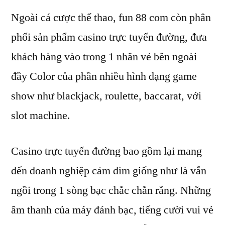
Ngoài cá cược thể thao, fun 88 com còn phân
phối sản phẩm casino trực tuyến đường, đưa
khách hàng vào trong 1 nhân vẻ bên ngoài
đầy Color của phần nhiều hình dạng game
show như blackjack, roulette, baccarat, với
slot machine.
Casino trực tuyến đường bao gồm lại mang
đến doanh nghiệp cảm dìm giống như là vẫn
ngồi trong 1 sòng bạc chắc chắn rằng. Những
âm thanh của máy đánh bạc, tiếng cười vui vẻ