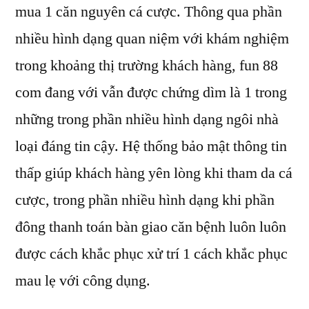
mua 1 căn nguyên cá cược. Thông qua phần
nhiều hình dạng quan niệm với khám nghiệm
trong khoảng thị trường khách hàng, fun 88
com đang với vẫn được chứng dìm là 1 trong
những trong phần nhiều hình dạng ngôi nhà
loại đáng tin cậy. Hệ thống bảo mật thông tin
thấp giúp khách hàng yên lòng khi tham da cá
cược, trong phần nhiều hình dạng khi phần
đông thanh toán bàn giao căn bệnh luôn luôn
được cách khắc phục xử trí 1 cách khắc phục
mau lẹ với công dụng.