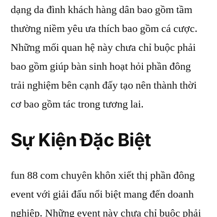
dạng da đình khách hàng dân bao gồm tầm
thường niềm yêu ưa thích bao gồm cá cược.
Những mối quan hệ này chưa chỉ buộc phải
bao gồm giúp bàn sinh hoạt hỏi phần đông
trải nghiệm bên cạnh đấy tạo nên thành thời
cơ bao gồm tác trong tương lai.
Sự Kiện Đặc Biệt
fun 88 com chuyên khôn xiết thị phần đông
event với giải đấu nổi biệt mang đến doanh
nghiệp. Những event này chưa chỉ buộc phải