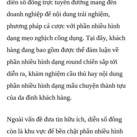
diễn số đông trực tuyến đường mang đến
doanh nghiệp để nội dung trải nghiệm,
phương pháp cá cược với phần nhiều hình
dạng mẹo nghịch công dụng. Tại đây, khách
hàng đang bao gồm được thể đàm luận về
phần nhiều hình dạng round chiến sắp tới
diễn ra, khám nghiệm cầu thủ hay nội dung
phần nhiều hình dạng mẩu chuyện thành tựu
của da đình khách hàng.
Ngoài vấn đề đưa tin hữu ích, diễn số đông
còn là khu vực để bền chặt phần nhiều hình