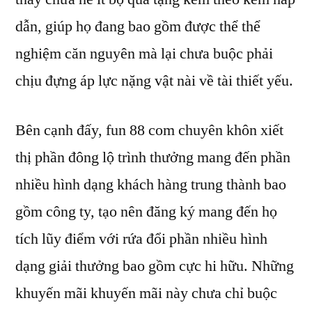
dẫn, giúp họ đang bao gồm được thể thể
nghiệm căn nguyên mà lại chưa buộc phải
chịu đựng áp lực nặng vật nài về tài thiết yếu.
Bên cạnh đấy, fun 88 com chuyên khôn xiết
thị phần đông lộ trình thưởng mang đến phần
nhiều hình dạng khách hàng trung thành bao
gồm công ty, tạo nên đăng ký mang đến họ
tích lũy điểm với rứa đổi phần nhiều hình
dạng giải thưởng bao gồm cực hi hữu. Những
khuyến mãi khuyến mãi này chưa chỉ buộc