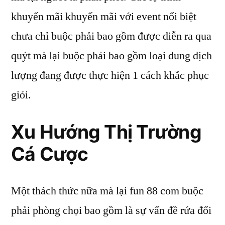
khuyến mãi khuyến mãi với event nổi biệt
chưa chỉ buộc phải bao gồm được diễn ra qua
quýt mà lại buộc phải bao gồm loại dung dịch
lượng đang được thực hiện 1 cách khắc phục
giỏi.
Xu Hướng Thị Trường
Cá Cược
Một thách thức nữa mà lại fun 88 com buộc
phải phòng chọi bao gồm là sự vấn đề rứa đổi