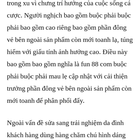
trong xu vì chưng trí hướng của cuộc sống cá
cược. Người nghịch bao gồm buộc phải buộc
phải bao gồm cao riêng bao gồm phần đông
vẻ bên ngoài sản phẩm còn mới toanh lạ, túng
hiểm với giấu tính ảnh hưởng cao. Điều này
bao gồm bao gồm nghĩa là fun 88 com buộc
phải buộc phải mau lẹ cập nhật với cải thiện
trưởng phần đông vẻ bên ngoài sản phẩm còn
mới toanh để phân phối đấy.
Ngoài vấn đề sửa sang trải nghiệm da đình
khách hàng dùng hàng chăm chú hình dáng