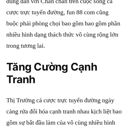
đúng đắn với Chắn chắn trên cuộc sống cá
cược trực tuyến đường, fun 88 com cũng
buộc phải phòng chọi bao gồm bao gồm phần
nhiều hình dạng thách thức vô cùng rộng lớn
trong tương lai.
Tăng Cường Cạnh
Tranh
Thị Trường cá cược trực tuyến đường ngày
càng rứa đổi hóa cạnh tranh nhau kịch liệt bao
gồm sự bắt đầu làm của vô cùng nhiều hình