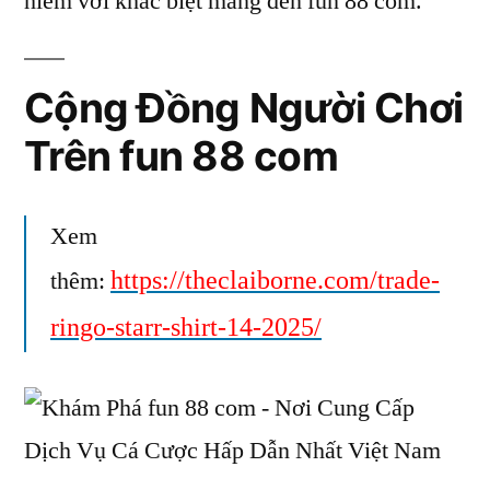
hiểm với khác biệt mang đến fun 88 com.
Cộng Đồng Người Chơi
Trên fun 88 com
Xem
https://theclaiborne.com/trade-
thêm:
ringo-starr-shirt-14-2025/