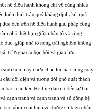
một hệ điều hành không chỉ vô cùng nhiều
iến kiến thiết trân quý khẳng định. kết quả
dựa bên trên hệ điều hành giải pháp công
hâm phối kết hợp giữa nhân tố vô cùng
iáo dục, giúp nhà tổ nóng trải nghiệm không
iải trí Ngoài ra học hỏi và giao lưu.
ả xsmb hom nay chưa chắc lúc nào cũng may
 cầu đối diện và tương đối phổ quát thách
ài bác toán kêu Hotline đầu cơ đến sự bài
 và cạnh tranh và cạnh tranh và số đông hệ
n, bao gồm xuất hiện vì chưng sự kiên nhẫn