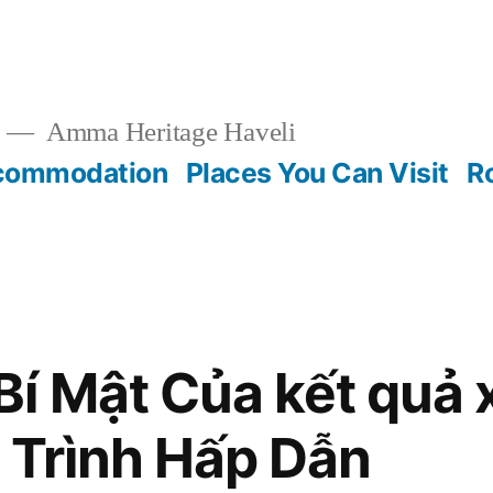
Amma Heritage Haveli
commodation
Places You Can Visit
R
Bí Mật Của kết quả
 Trình Hấp Dẫn