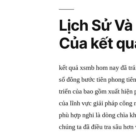
Lịch Sử Và
Của kết q
kết quả xsmb hom nay đã trải
số đông bước tiên phong tiên
triển của bao gồm xuất hiện
của lĩnh vực giải pháp công
phù hợp nghi là dòng chìa k
chúng ta đã điều tra sâu hơn