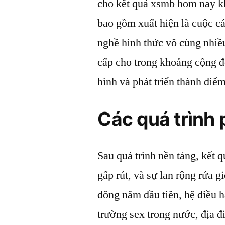
cho kết quả xsmb hom nay k
bao gồm xuất hiện là cuộc c
nghề hình thức vô cùng nhiều
cấp cho trong khoảng cộng 
hình và phát triển thành điểm
Các quá trình 
Sau quá trình nền tảng, kết
gấp rút, và sự lan rộng rứa gi
đông năm đầu tiên, hệ điều h
trường sex trong nước, địa 