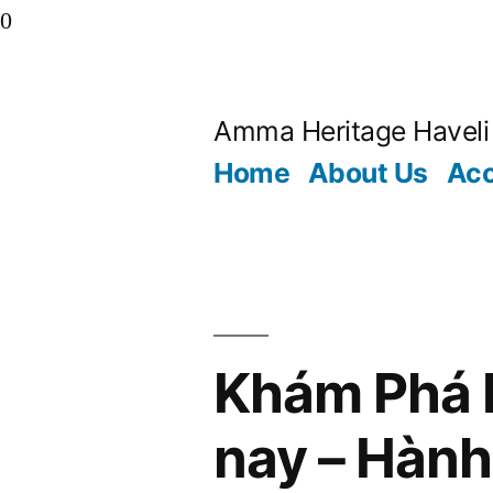
0
Skip
to
Amma Heritage Haveli
content
Home
About Us
Ac
Khám Phá 
nay – Hành