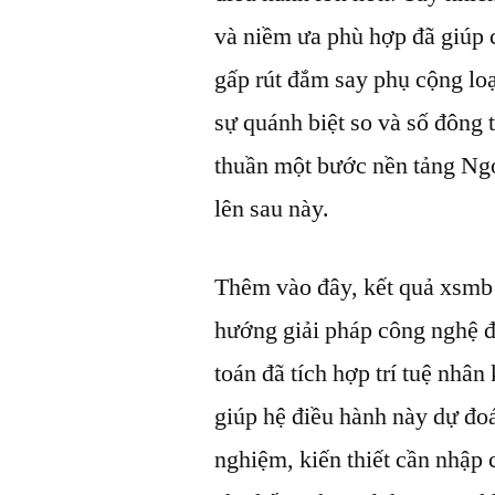
và niềm ưa phù hợp đã giúp 
gấp rút đắm say phụ cộng loạ
sự quánh biệt so và số đông
thuần một bước nền tảng Ngoà
lên sau này.
Thêm vào đây, kết quả xsmb
hướng giải pháp công nghệ đư
toán đã tích hợp trí tuệ nhân
giúp hệ điều hành này dự đoá
nghiệm, kiến thiết cần nhập 