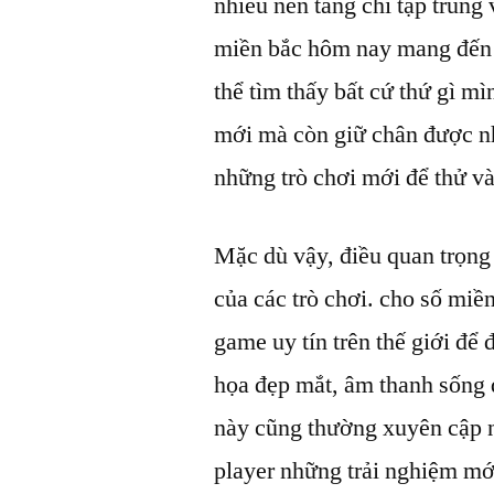
nhiều nền tảng chỉ tập trung
miền bắc hôm nay mang đến ch
thể tìm thấy bất cứ thứ gì m
mới mà còn giữ chân được nh
những trò chơi mới để thử v
Mặc dù vậy, điều quan trọng
của các trò chơi. cho số miề
game uy tín trên thế giới để 
họa đẹp mắt, âm thanh sống đ
này cũng thường xuyên cập n
player những trải nghiệm mới