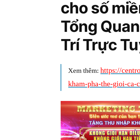
cho số miề
Tổng Quan 
Trí Trực T
https://centr
Xem thêm:
kham-pha-the-gioi-ca-