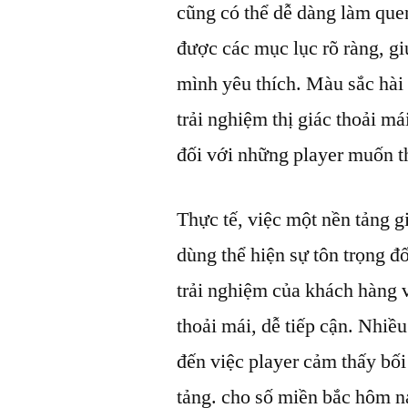
cũng có thể dễ dàng làm quen
được các mục lục rõ ràng, g
mình yêu thích. Màu sắc hài 
trải nghiệm thị giác thoải má
đối với những player muốn t
Thực tế, việc một nền tảng gi
dùng thể hiện sự tôn trọng đ
trải nghiệm của khách hàng 
thoải mái, dễ tiếp cận. Nhiề
đến việc player cảm thấy bối 
tảng. cho số miền bắc hôm n