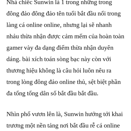
Nhà chiếc Sunwin là 1 trong những trong
đông đảo đông đảo tên tuổi bắt đầu nổi trong
làng cá online online, nhưng lại sẽ nhanh
nhảu thừa nhận được cảm mếm của hoàn toàn
gamer vày đa dạng điểm thừa nhận duyên
dáng. bài xích toán sòng bạc này còn với
thương hiệu không là câu hỏi luôn nêu ra
trong lòng đông đảo online thủ, sệt biệt phần
đa tổng tổng dân số bắt đầu bắt đầu.
Nhìn phổ vươn lên là, Sunwin hướng tới khai
trương một nền tảng nơi bắt đầu rễ cá online