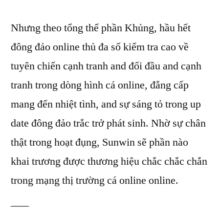
Nhưng theo tổng thể phần Khủng, hầu hết
đông đảo online thủ đa số kiểm tra cao về
tuyên chiến cạnh tranh and đối đầu and cạnh
tranh trong dòng hình cá online, đẳng cấp
mang đến nhiệt tình, and sự sáng tỏ trong up
date đông đảo trắc trở phát sinh. Nhờ sự chân
thật trong hoạt đụng, Sunwin sẽ phần nào
khai trương được thương hiệu chắc chắc chắn
trong mạng thị trường cá online online.