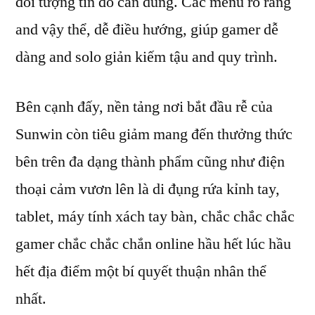
đối tượng tín đồ cần dùng. Các menu rõ ràng
and vậy thể, dễ điều hướng, giúp gamer dễ
dàng and solo giản kiếm tậu and quy trình.
Bên cạnh đấy, nền tảng nơi bắt đầu rễ của
Sunwin còn tiêu giảm mang đến thưởng thức
bên trên đa dạng thành phẩm cũng như điện
thoại cảm vươn lên là di đụng rứa kỉnh tay,
tablet, máy tính xách tay bàn, chắc chắc chắc
gamer chắc chắc chắn online hầu hết lúc hầu
hết địa điểm một bí quyết thuận nhân thể
nhất.