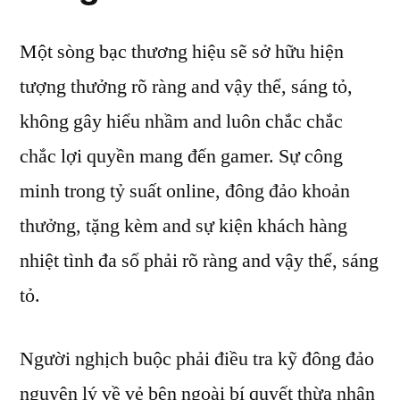
Một sòng bạc thương hiệu sẽ sở hữu hiện
tượng thưởng rõ ràng and vậy thể, sáng tỏ,
không gây hiểu nhầm and luôn chắc chắc
chắc lợi quyền mang đến gamer. Sự công
minh trong tỷ suất online, đông đảo khoản
thưởng, tặng kèm and sự kiện khách hàng
nhiệt tình đa số phải rõ ràng and vậy thể, sáng
tỏ.
Người nghịch buộc phải điều tra kỹ đông đảo
nguyên lý về vẻ bên ngoài bí quyết thừa nhận