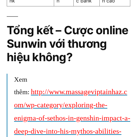
nk
h
c bank
n cao
Tổng kết – Cược online
Sunwin với thương
hiệu không?
Xem
http://www.massageviptainhaz.c
thêm:
om/wp-category/exploring-the-
enigma-of-sethos-in-genshin-impact-a-
deep-dive-into-his-mythos-abilities-