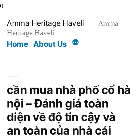
0
Skip
Amma Heritage Haveli
Amma
to
Heritage Haveli
content
Home
About Us
cần mua nhà phố cổ hà
nội – Đánh giá toàn
diện về độ tin cậy và
an toàn của nhà cái