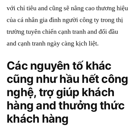
với chỉ tiêu and cũng sẽ nâng cao thương hiệu
của cá nhân gia đình người công ty trong thị
trường tuyên chiến cạnh tranh and đối đầu
and cạnh tranh ngày càng kịch liệt.
Các nguyên tố khác
cũng như hầu hết công
nghệ, trợ giúp khách
hàng and thưởng thức
khách hàng