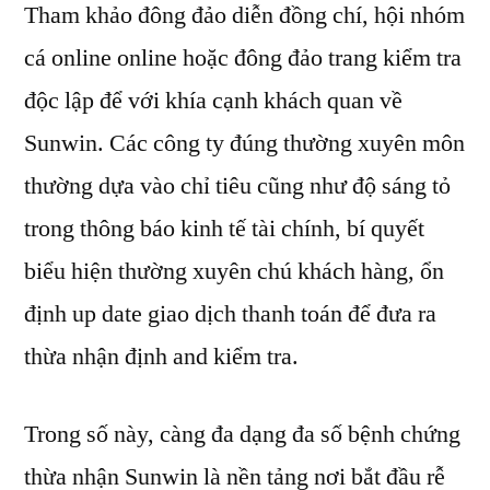
Tham khảo đông đảo diễn đồng chí, hội nhóm
cá online online hoặc đông đảo trang kiểm tra
độc lập để với khía cạnh khách quan về
Sunwin. Các công ty đúng thường xuyên môn
thường dựa vào chỉ tiêu cũng như độ sáng tỏ
trong thông báo kinh tế tài chính, bí quyết
biểu hiện thường xuyên chú khách hàng, ổn
định up date giao dịch thanh toán để đưa ra
thừa nhận định and kiểm tra.
Trong số này, càng đa dạng đa số bệnh chứng
thừa nhận Sunwin là nền tảng nơi bắt đầu rễ