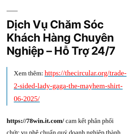
Dịch Vụ Chăm Sóc
Khách Hàng Chuyên
Nghiệp – Hỗ Trợ 24/7
https://thecircular.org/trade-
Xem thêm:
2-sided-lady-gaga-the-mayhem-shirt-
06-2025/
https://78win.it.com/
cam kết phân phối
chức vụ phê chuẩn quý doanh nghiệp thành