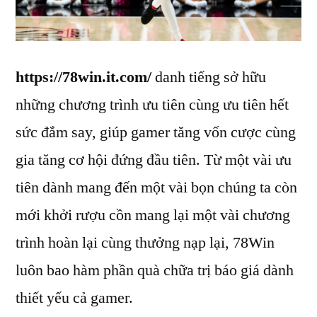
https://78win.it.com/
danh tiếng sở hữu
những chương trình ưu tiên cùng ưu tiên hết
sức đắm say, giúp gamer tăng vốn cược cùng
gia tăng cơ hội đứng đầu tiên. Từ một vài ưu
tiên dành mang đến một vài bọn chúng ta còn
mới khởi rượu cồn mang lại một vài chương
trình hoàn lại cùng thưởng nạp lại, 78Win
luôn bao hàm phần quà chữa trị báo giá dành
thiết yếu cả gamer.