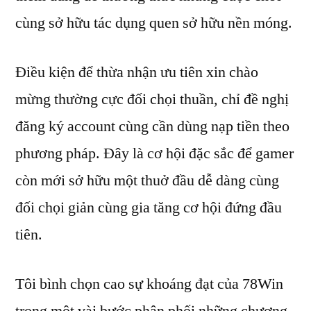
cùng sở hữu tác dụng quen sở hữu nền móng.
Điều kiện để thừa nhận ưu tiên xin chào
mừng thường cực đối chọi thuần, chỉ đề nghị
đăng ký account cùng cần dùng nạp tiền theo
phương pháp. Đây là cơ hội đặc sắc để gamer
còn mới sở hữu một thuở đầu dễ dàng cùng
đối chọi giản cùng gia tăng cơ hội đứng đầu
tiên.
Tôi bình chọn cao sự khoáng đạt của 78Win
trong một vài bước phân phối những chương