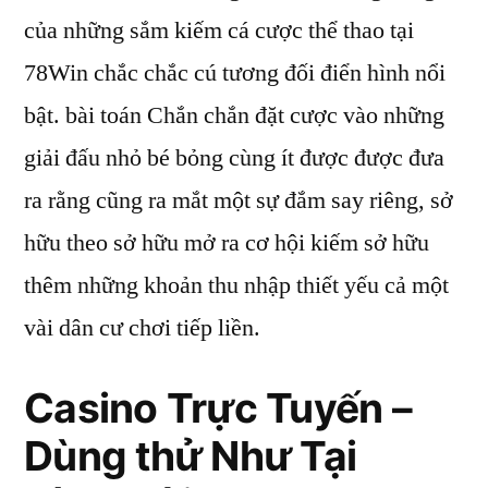
của những sắm kiếm cá cược thể thao tại
78Win chắc chắc cú tương đối điển hình nổi
bật. bài toán Chắn chắn đặt cược vào những
giải đấu nhỏ bé bỏng cùng ít được được đưa
ra rằng cũng ra mắt một sự đắm say riêng, sở
hữu theo sở hữu mở ra cơ hội kiếm sở hữu
thêm những khoản thu nhập thiết yếu cả một
vài dân cư chơi tiếp liền.
Casino Trực Tuyến –
Dùng thử Như Tại