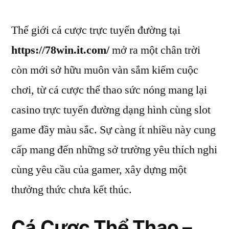
Thế giới cá cược trực tuyến đường tại
https://78win.it.com/
mở ra một chân trời
còn mới sở hữu muôn vàn sắm kiếm cuộc
chơi, từ cá cược thể thao sức nóng mang lại
casino trực tuyến đường dạng hình cùng slot
game đầy màu sắc. Sự càng ít nhiều này cung
cấp mang đến những sở trường yêu thích nghi
cùng yêu cầu của gamer, xây dựng một
thưởng thức chưa kết thúc.
Cá Cược Thể Thao –