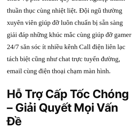
thuần thục cùng nhiệt liệt. Đội ngũ thường
xuyên viên giúp đỡ luôn chuẩn bị sẵn sàng
giải đáp những khúc mắc cùng giúp đỡ gamer
24/7 săn sóc ít nhiều kênh Call điện liên lạc
tách biệt cũng như chat trực tuyến đường,
email cùng điện thoại chạm màn hình.
Hỗ Trợ Cấp Tốc Chóng
– Giải Quyết Mọi Vấn
Đề