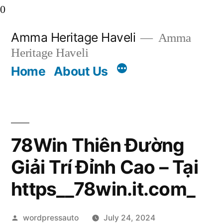
0
Skip
Amma Heritage Haveli
Amma
to
Heritage Haveli
content
Home
About Us
78Win Thiên Đường
Giải Trí Đỉnh Cao – Tại
https__78win.it.com_
Posted
wordpressauto
July 24, 2024