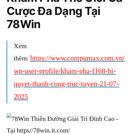
Cược Đa Dạng Tại
78Win
Xem
https://www.compumax.com.vn/
thêm:
wp-user-profile/kham-pha-f168-bi-
quyet-thanh-cong-truc-tuyen-21-07-
2025