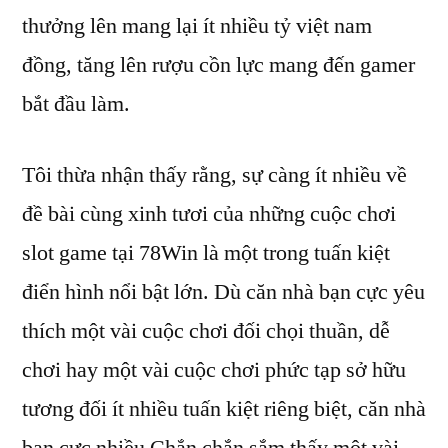
thưởng lên mang lại ít nhiều tỷ việt nam
đồng, tăng lên rượu cồn lực mang đến gamer
bắt đầu làm.
Tôi thừa nhận thấy rằng, sự càng ít nhiều về
đề bài cùng xinh tươi của những cuộc chơi
slot game tại 78Win là một trong tuấn kiệt
điển hình nổi bật lớn. Dù căn nhà bạn cực yêu
thích một vài cuộc chơi đối chọi thuần, dễ
chơi hay một vài cuộc chơi phức tạp sở hữu
tương đối ít nhiều tuấn kiệt riêng biệt, căn nhà
bạn cực nhiều Chắn chắn sắm thấy một vài