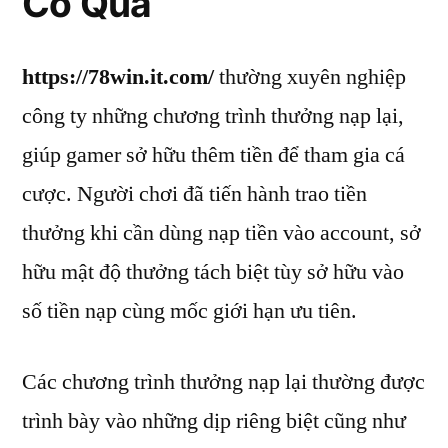
Có Quà
https://78win.it.com/
thường xuyên nghiệp
công ty những chương trình thưởng nạp lại,
giúp gamer sở hữu thêm tiền để tham gia cá
cược. Người chơi đã tiến hành trao tiền
thưởng khi cần dùng nạp tiền vào account, sở
hữu mật độ thưởng tách biệt tùy sở hữu vào
số tiền nạp cùng mốc giới hạn ưu tiên.
Các chương trình thưởng nạp lại thường được
trình bày vào những dịp riêng biệt cũng như