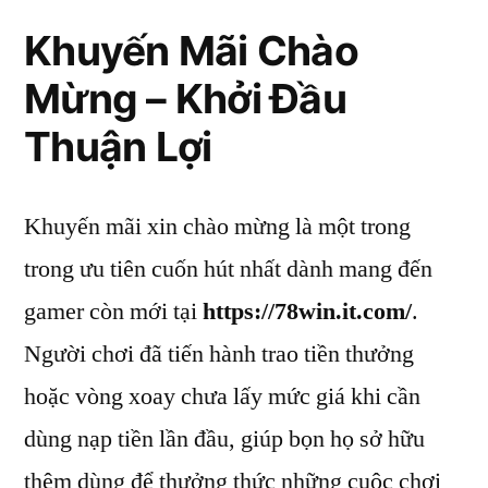
Khuyến Mãi Chào
Mừng – Khởi Đầu
Thuận Lợi
Khuyến mãi xin chào mừng là một trong
trong ưu tiên cuốn hút nhất dành mang đến
gamer còn mới tại
https://78win.it.com/
.
Người chơi đã tiến hành trao tiền thưởng
hoặc vòng xoay chưa lấy mức giá khi cần
dùng nạp tiền lần đầu, giúp bọn họ sở hữu
thêm dùng để thưởng thức những cuộc chơi