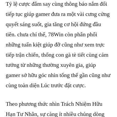
Tỷ lệ cược đắm say cùng thông báo nắm đổi
tiếp tục giúp gamer đưa ra một vài cưng cửng
quyết sáng suốt, gia tăng cơ hội đứng đầu
tiên. chưa chỉ thế, 78Win còn phân phối
những tuấn kiệt giúp đỡ cũng như xem trực
tiếp trận chiến, thống con gà tè tiết cùng cảm
tưởng từ những thường xuyên gia, giúp
gamer sở hữu góc nhìn tổng thể gần cũng như
cùng toàn diện Lúc trước đặt cược.
Theo phương thức nhìn Trách Nhiệm Hữu
Hạn Tư Nhân, sự càng ít nhiều chủng dòng