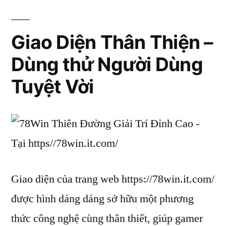
Giao Diện Thân Thiện –
Dùng thử Người Dùng
Tuyệt Vời
Giao diện của trang web https://78win.it.com/
được hình dáng dáng sở hữu một phương
thức công nghệ cùng thân thiết, giúp gamer